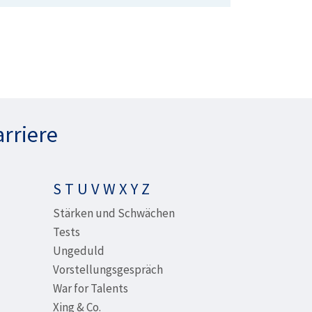
arriere
S T U V W X Y Z
Stärken und Schwächen
Tests
Ungeduld
Vorstellungsgespräch
War for Talents
Xing & Co.