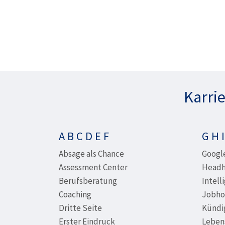
Karrie
A B C D E F
G H I
Absage als Chance
Google
Assessment Center
Headh
Berufsberatung
Intell
Coaching
Jobho
Dritte Seite
Kündi
Erster Eindruck
Leben