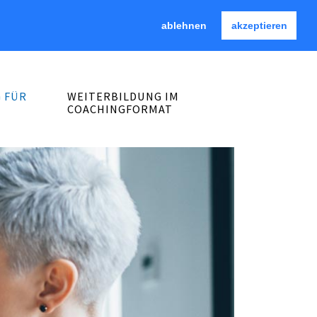
HOME
|
KONTAKT
|
C³ CLUB
|
MEDIATHEK
ablehnen
akzeptieren
 FÜR
WEITERBILDUNG IM
COACHINGFORMAT