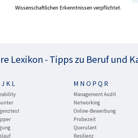
Wissenschaftlichen Erkenntnissen verpflichtet.
re Lexikon - Tipps zu Beruf und K
 J K L
M N O P Q R
ability
Management Audit
unter
Networking
igenztest
Online-Bewerbung
pper
Probezeit
gung
Querulant
slauf
Resilienz