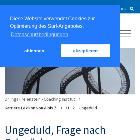
KONTAKT
|
C³ CLUB
|
MEDIATHEK
Diese Website verwendet Cookies zur
Optimierung des Surf-Angebotes.
Datenschutzbedingungen
ablehnen
akzeptieren
Dr. Inga Freienstein - Coaching Institut
Karriere Lexikon von A bis Z
U
Ungeduld
Ungeduld, Frage nach